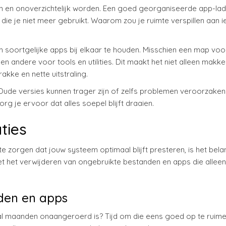
ijn en onoverzichtelijk worden. Een goed georganiseerde app-la
die je niet meer gebruikt. Waarom zou je ruimte verspillen aan i
soortgelijke apps bij elkaar te houden. Misschien een map voo
n andere voor tools en utilities. Dit maakt het niet alleen makkel
kke en nette uitstraling.
ude versies kunnen trager zijn of zelfs problemen veroorzake
org je ervoor dat alles soepel blijft draaien.
ties
e zorgen dat jouw systeem optimaal blijft presteren, is het bela
t het verwijderen van ongebruikte bestanden en apps die allee
den en apps
 al maanden onaangeroerd is? Tijd om die eens goed op te ruim