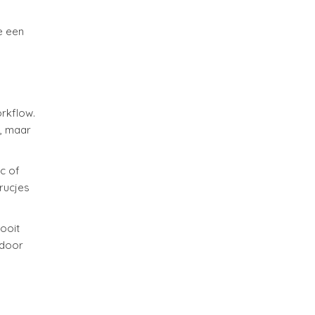
e een
rkflow.
, maar
c of
rucjes
 ooit
rdoor