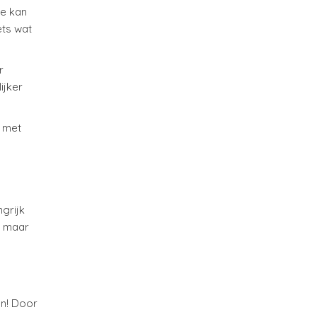
de kan
ets wat
r
ijker
n met
ngrijk
n maar
en! Door