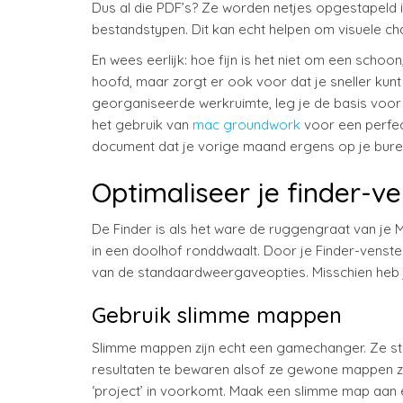
Dus al die PDF’s? Ze worden netjes opgestapeld i
bestandstypen. Dit kan echt helpen om visuele cha
En wees eerlijk: hoe fijn is het niet om een schoon
hoofd, maar zorgt er ook voor dat je sneller kun
georganiseerde werkruimte, leg je de basis voor pr
het gebruik van
mac groundwork
voor een perfec
document dat je vorige maand ergens op je bur
Optimaliseer je finder-v
De Finder is als het ware de ruggengraat van je M
in een doolhof ronddwaalt. Door je Finder-vensters
van de standaardweergaveopties. Misschien heb je
Gebruik slimme mappen
Slimme mappen zijn echt een gamechanger. Ze ste
resultaten te bewaren alsof ze gewone mappen zijn
‘project’ in voorkomt. Maak een slimme map aan en