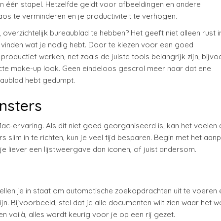
n één stapel. Hetzelfde geldt voor afbeeldingen en andere
os te verminderen en je productiviteit te verhogen.
, overzichtelijk bureaublad te hebben? Het geeft niet alleen rust i
t vinden wat je nodig hebt. Door te kiezen voor een goed
oductief werken, net zoals de juiste tools belangrijk zijn, bijv
te make-up look. Geen eindeloos gescrol meer naar dat ene
eaublad hebt gedumpt.
ensters
ac-ervaring. Als dit niet goed georganiseerd is, kan het voelen 
 slim in te richten, kun je veel tijd besparen. Begin met het aa
 liever een lijstweergave dan iconen, of juist andersom.
llen je in staat om automatische zoekopdrachten uit te voeren 
. Bijvoorbeeld, stel dat je alle documenten wilt zien waar het 
 voilà, alles wordt keurig voor je op een rij gezet.