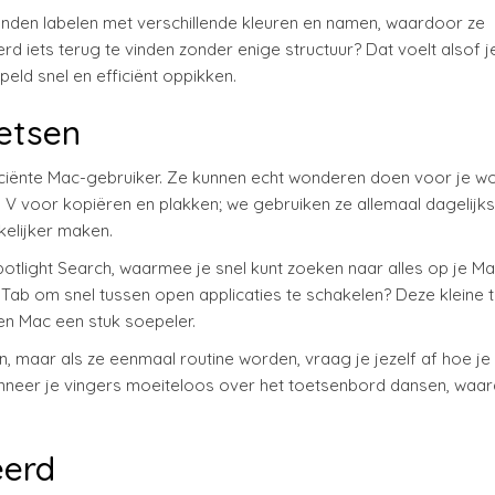
anden labelen met verschillende kleuren en namen, waardoor ze
rd iets terug te vinden zonder enige structuur? Dat voelt alsof j
peld snel en efficiënt oppikken.
etsen
iciënte Mac-gebruiker. Ze kunnen echt wonderen doen voor je wo
voor kopiëren en plakken; we gebruiken ze allemaal dagelijks
kelijker maken.
light Search, waarmee je snel kunt zoeken naar alles op je Ma
 Tab om snel tussen open applicaties te schakelen? Deze kleine t
en Mac een stuk soepeler.
n, maar als ze eenmaal routine worden, vraag je jezelf af hoe je
anneer je vingers moeiteloos over het toetsenbord dansen, waa
eerd